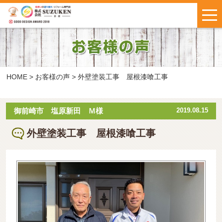
はじめての方へ
施工事例
お客様の声
HOME
>
お客様の声
>
外壁塗装工事 屋根漆喰工事
料金について
御前崎市 塩原新田 Ｍ様
2019.08.15
外壁塗装工事 屋根漆喰工事
鈴建ブログ
W保証について
新着情報
会社概要
お問い合わせ
・
お見積もり
インスタで
LINEで気軽に