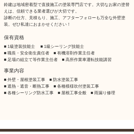
鈴建は地域密着型で直接施工の塗装専門店です。大切なお家の塗替
えは、信頼できる業者選びが大切です。
診断の仕方、見積もり、施工、アフターフォローも万全な外壁塗
装。ぜひ私達におまかせください！
保有資格
■ 1級塗装技能士 ■ 1級シーリング技能士
■ 職長・安全衛生責任者 ■ 有機溶剤作業主任者
■ 足場の組立て等作業主任者 ■ 高所作業車運転技能講習
事業内容
■ 外壁・屋根塗装工事 ■ 防水塗装工事
■ 遮熱・遮音・断熱工事 ■ 各種模様吹付塗装工事
■ 各種シーリング防水工事 ■ 屋根工事全般 ■ 雨漏り修理