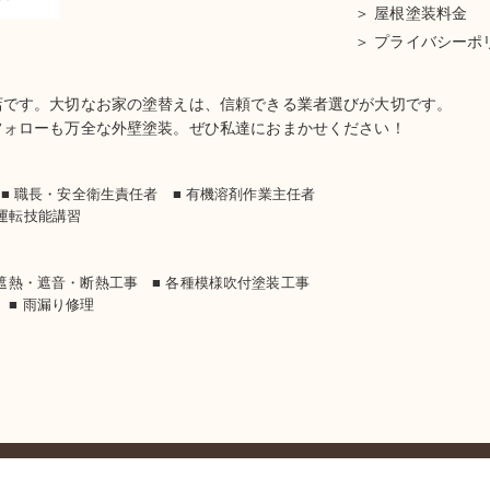
屋根塗装料金
プライバシーポ
店です。大切なお家の塗替えは、信頼できる業者選びが大切です。
フォローも万全な外壁塗装。ぜひ私達におまかせください！
士
■ 職長・安全衛生責任者 ■ 有機溶剤作業主任者
車運転技能講習
 遮熱・遮音・断熱工事 ■ 各種模様吹付塗装工事
 ■ 雨漏り修理
Copyright (C) Suzuken, All Rights Reserved.