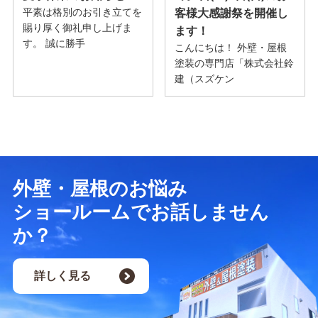
平素は格別のお引き立てを
客様大感謝祭を開催し
賜り厚く御礼申し上げま
ます！
す。 誠に勝手
こんにちは！ 外壁・屋根
塗装の専門店「株式会社鈴
建（スズケン
外壁・屋根のお悩み
ショールームでお話しません
か？
詳しく見る