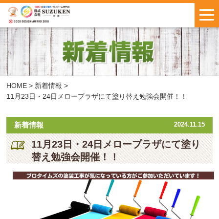
はじめての方へ
施工事例
お客様の声
HOME
>
新着情報
>
11月23日・24日メロープラザにて塗り替え勉強会開催！！
料金について
新着情報
2024.11.15
鈴建ブログ
W保証について
11月23日・24日メロープラザにて塗り
替え勉強会開催！！
新着情報
会社概要
お問い合わせ
・
お見積もり
インスタで
LINEで気軽に