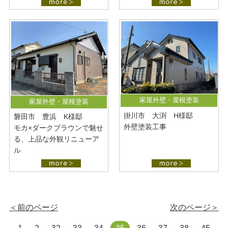
家屋外壁・屋根塗装
家屋外壁・屋根塗装
掛川市 大渕 H様邸
磐田市 豊浜 K様邸
外壁塗装工事
モカ×ダークブラウンで魅せ
る、上品な外観リニューア
ル
＜前のページ
次のページ＞
1
2
32
33
34
35
36
37
38
45