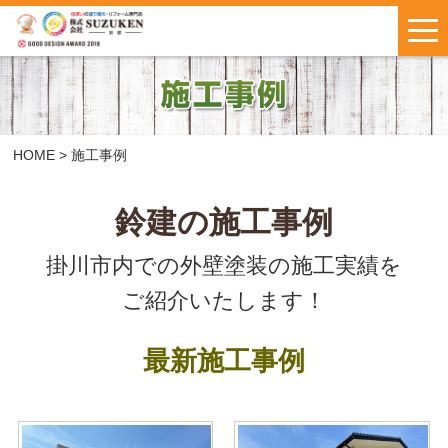
はじめての方へ
施工事例
お客様の声
HOME
>
施工事例
料金について
鈴建の施工事例
掛川市内での外壁塗装の施工実績を
鈴建ブログ
W保証について
ご紹介いたします！
新着情報
会社概要
最新施工事例
お問い合わせ
・
お見積もり
インスタで
LINEで気軽に