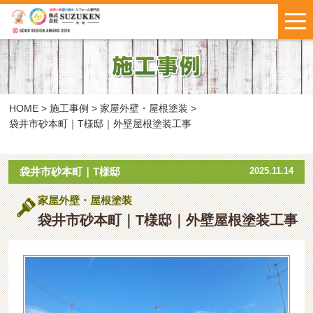
はじめての方へ
施工事例
お客様の声
HOME
>
施工事例
>
家屋外壁・屋根塗装
>
袋井市砂本町｜T様邸｜外壁屋根塗装工事
料金について
袋井市砂本町｜T様邸
2025.11.14
鈴建ブログ
W保証について
家屋外壁・屋根塗装
袋井市砂本町｜T様邸｜外壁屋根塗装工事
新着情報
会社概要
お問い合わせ
・
お見積もり
インスタで
LINEで気軽に