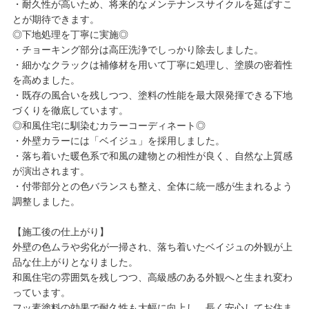
・耐久性が高いため、将来的なメンテナンスサイクルを延ばすこ
とが期待できます。
◎下地処理を丁寧に実施◎
・チョーキング部分は高圧洗浄でしっかり除去しました。
・細かなクラックは補修材を用いて丁寧に処理し、塗膜の密着性
を高めました。
・既存の風合いを残しつつ、塗料の性能を最大限発揮できる下地
づくりを徹底しています。
◎和風住宅に馴染むカラーコーディネート◎
・外壁カラーには「ベイジュ」を採用しました。
・落ち着いた暖色系で和風の建物との相性が良く、自然な上質感
が演出されます。
・付帯部分との色バランスも整え、全体に統一感が生まれるよう
調整しました。
【施工後の仕上がり】
外壁の色ムラや劣化が一掃され、落ち着いたベイジュの外観が上
品な仕上がりとなりました。
和風住宅の雰囲気を残しつつ、高級感のある外観へと生まれ変わ
っています。
フッ素塗料の効果で耐久性も大幅に向上し、長く安心してお住ま