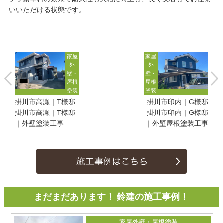
いいただける状態です。
家屋
家屋
外
外
壁・
壁・
屋根
屋根
塗装
塗装
掛川市高瀬｜T様邸
掛川市印内｜G様邸
掛川市高瀬｜T様邸
掛川市印内｜G様邸
｜外壁塗装工事
｜外壁屋根塗装工事
まだまだあります！ 鈴建の施工事例！
家屋外壁・屋根塗装